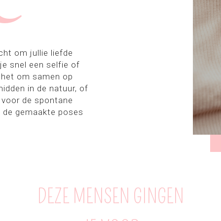
ht om jullie liefde
e snel een selfie of
is het om samen op
midden in de natuur, of
g voor de spontane
an de gemaakte poses
DEZE MENSEN GINGEN